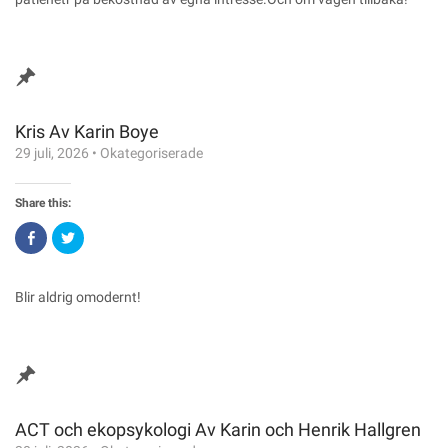
window)
window)
Kris Av Karin Boye
29 juli, 2026
•
Okategoriserade
Share this:
Click
Click
to
to
share
share
on
on
Facebook
Twitter
(Opens
(Opens
Blir aldrig omodernt!
in
in
new
new
window)
window)
ACT och ekopsykologi Av Karin och Henrik Hallgren