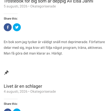
Tröstebok för dig som är deppig Av Elsa Janni
5 augusti, 2026
•
Okategoriserade
Share this:
Click
Click
to
to
share
share
on
on
Facebook
Twitter
(Opens
(Opens
En bok som jag tycker är väldigt snäll mot deprimerade. Författare
in
in
new
new
delar med sig, inga krav att följa något program, träna, aktiveras.
window)
window)
Man få göra det man klarar av. Härligt.
Livet är en schlager
4 augusti, 2026
•
Okategoriserade
Share this: