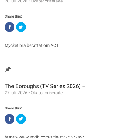
28 juli, 2026
•
Okategoriserade
Share this:
Click
Click
to
to
share
share
on
on
Facebook
Twitter
(Opens
(Opens
Mycket bra berättat om ACT.
in
in
new
new
window)
window)
The Boroughs (TV Series 2026) –
27 juli, 2026
•
Okategoriserade
Share this:
Click
Click
to
to
share
share
on
on
Facebook
Twitter
(Opens
(Opens
https://www.imdb.com/title/tt27557289/