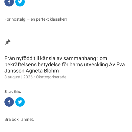
Click
Click
to
to
share
share
on
on
Facebook
Twitter
(Opens
(Opens
För nostalgi – en perfekt klassiker!
in
in
new
new
window)
window)
Från nyfödd till känsla av sammanhang : om
bekräftelsens betydelse för barns utveckling Av Eva
Jansson Agneta Blohm
3 augusti, 2026
•
Okategoriserade
Share this:
Click
Click
to
to
share
share
on
on
Facebook
Twitter
(Opens
(Opens
Bra bok i ämnet.
in
in
new
new
window)
window)