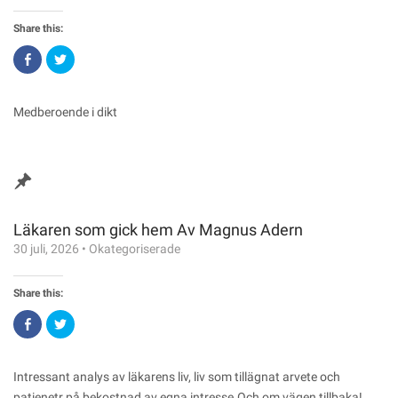
Share this:
Click
Click
to
to
share
share
on
on
Facebook
Twitter
(Opens
(Opens
Medberoende i dikt
in
in
new
new
window)
window)
Läkaren som gick hem Av Magnus Adern
30 juli, 2026
•
Okategoriserade
Share this:
Click
Click
to
to
share
share
on
on
Facebook
Twitter
(Opens
(Opens
Intressant analys av läkarens liv, liv som tillägnat arvete och
in
in
new
new
patienetr på bekostnad av egna intresse.Och om vägen tillbaka!