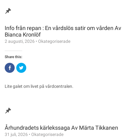
Info från repan : En vårdslös satir om vården Av
Bianca Kronlöf
2 augusti, 2026
•
Okategoriserade
Share this:
Click
Click
to
to
share
share
on
on
Facebook
Twitter
(Opens
(Opens
Lite galet om livet på vårdcentralen.
in
in
new
new
window)
window)
Århundradets kärlekssaga Av Märta Tikkanen
31 juli, 2026
•
Okategoriserade