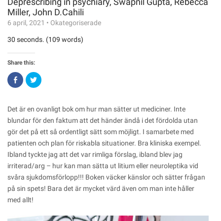
Deprescribing in psychiary, Swapnil Gupta, Rebecca
Miller, John D.Cahili
6 april, 2021
•
Okategoriserade
30 seconds. (109 words)
Share this:
Click
Click
to
to
share
share
on
on
Facebook
Twitter
(Opens
(Opens
Det är en ovanligt bok om hur man sätter ut mediciner. Inte
in
in
new
new
blundar för den faktum att det händer ändå i det fördolda utan
window)
window)
gör det på ett så ordentligt sätt som möjligt. I samarbete med
patienten och plan för riskabla situationer. Bra kliniska exempel.
Ibland tyckte jag att det var rimliga förslag, ibland blev jag
irriterad/arg – hur kan man sätta ut litium eller neuroleptika vid
svåra sjukdomsförlopp!!! Boken väcker känslor och sätter frågan
på sin spets! Bara det är mycket värd även om man inte håller
med allt!