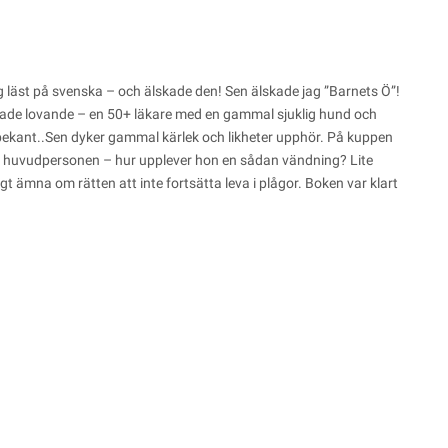
g läst på svenska – och älskade den! Sen älskade jag ”Barnets Ö”!
Började lovande – en 50+ läkare med en gammal sjuklig hund och
e bekant..Sen dyker gammal kärlek och likheter upphör. På kuppen
d huvudpersonen – hur upplever hon en sådan vändning? Lite
igt ämna om rätten att inte fortsätta leva i plågor. Boken var klart