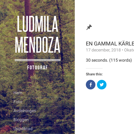
EN GAMMAL KÄRLEK a
17 december, 2018
•
Okat
30 seconds. (115 words)
Share this:
Click
Click
to
to
share
share
Hem
on
on
Facebook
Twitter
Foto
(Opens
(Opens
in
in
new
new
Avdelningen
window)
window)
Bloggen
Uppdiktad