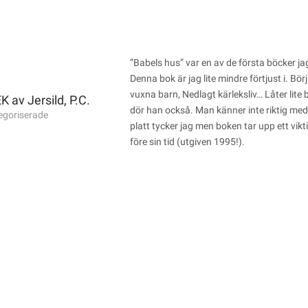
”Babels hus” var en av de första böcker ja
Denna bok är jag lite mindre förtjust i. 
vuxna barn, Nedlagt kärleksliv… Låter lit
v Jersild, P.C.
dör han också. Man känner inte riktig me
egoriserade
platt tycker jag men boken tar upp ett vikt
före sin tid (utgiven 1995!).