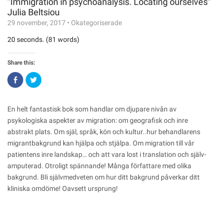
”Immigration in psychoanalysis. Locating ourselves”
Julia Beltsiou
29 november, 2017
•
Okategoriserade
20 seconds. (81 words)
Share this:
Click
Click
to
to
share
share
on
on
Facebook
Twitter
(Opens
(Opens
En helt fantastisk bok som handlar om djupare nivån av
in
in
new
new
psykologiska aspekter av migration: om geografisk och inre
window)
window)
abstrakt plats. Om själ, språk, kön och kultur..hur behandlarens
migrantbakgrund kan hjälpa och stjälpa. Om migration till vår
patientens inre landskap… och att vara lost i translation och själv-
amputerad. Otroligt spännande! Många författare med olika
bakgrund. Bli självmedveten om hur ditt bakgrund påverkar ditt
kliniska omdöme! Oavsett ursprung!