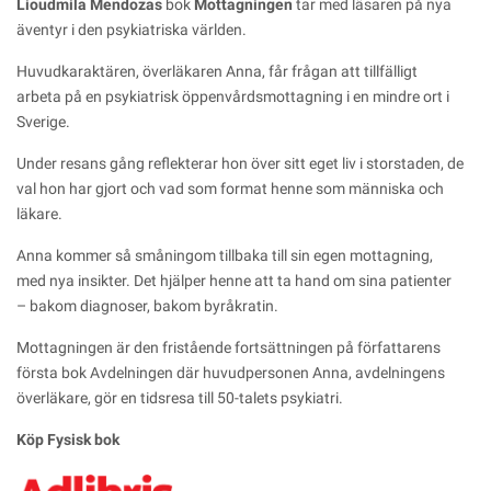
Lioudmila Mendozas
bok
Mottagningen
tar med läsaren på nya
äventyr i den psykiatriska världen.
Huvudkaraktären, överläkaren Anna, får frågan att tillfälligt
arbeta på en psykiatrisk öppenvårdsmottagning i en mindre ort i
Sverige.
Under resans gång reflekterar hon över sitt eget liv i storstaden, de
val hon har gjort och vad som format henne som människa och
läkare.
Anna kommer så småningom tillbaka till sin egen mottagning,
med nya insikter. Det hjälper henne att ta hand om sina patienter
– bakom diagnoser, bakom byråkratin.
Mottagningen är den fristående fortsättningen på författarens
första bok Avdelningen där huvudpersonen Anna, avdelningens
överläkare, gör en tidsresa till 50-talets psykiatri.
Köp Fysisk bok