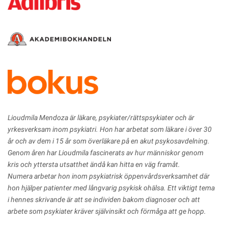
Lioudmila Mendoza är läkare, psykiater/rättspsykiater och är
yrkesverksam inom psykiatri. Hon har arbetat som läkare i över 30
år och av dem i 15 år som överläkare på en akut psykosavdelning.
Genom åren har Lioudmila fascinerats av hur människor genom
kris och yttersta utsatthet ändå kan hitta en väg framåt.
Numera arbetar hon inom psykiatrisk öppenvårdsverksamhet där
hon hjälper patienter med långvarig psykisk ohälsa. Ett viktigt tema
i hennes skrivande är att se individen bakom diagnoser och att
arbete som psykiater kräver självinsikt och förmåga att ge hopp.