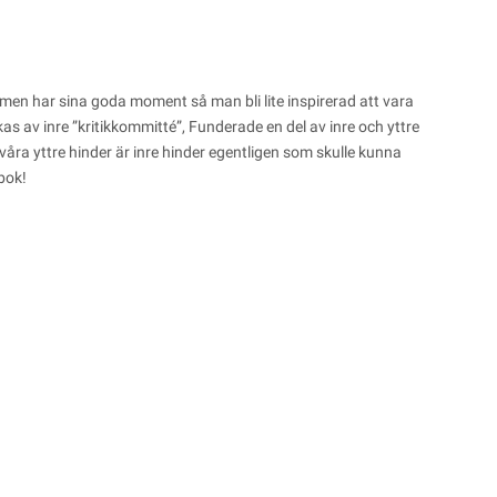
 men har sina goda moment så man bli lite inspirerad att vara
rkas av inre ”kritikkommitté”, Funderade en del av inre och yttre
 våra yttre hinder är inre hinder egentligen som skulle kunna
 bok!