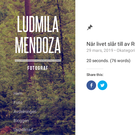
När livet slår till av
29 mars, 2019
•
Okategor
20 seconds. (76 words)
Share this:
Click
Click
to
to
share
share
Hem
on
on
Facebook
Twitter
Foto
(Opens
(Opens
in
in
new
new
Avdelningen
window)
window)
Bloggen
Uppdiktad