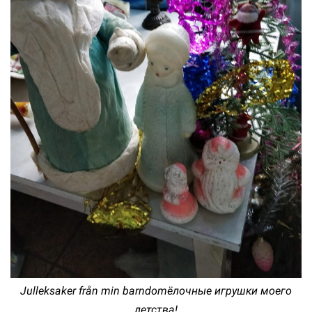
Julleksaker från min barndomёлочные игрушки моего
детства!