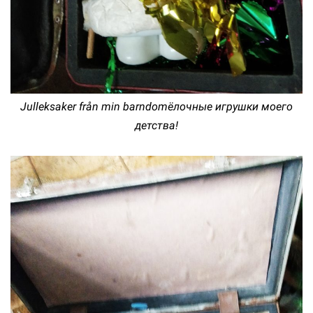
Julleksaker från min barndomёлочные игрушки моего
детства!