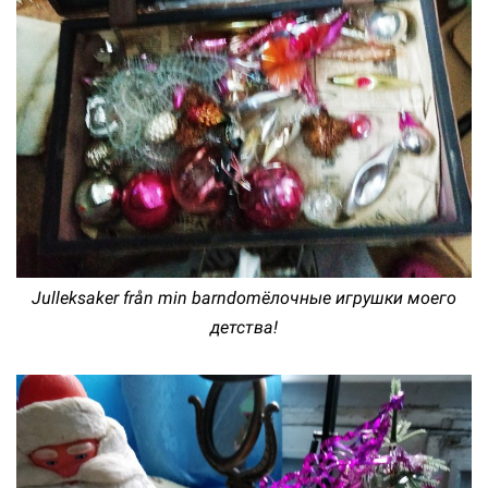
Julleksaker från min barndomёлочные игрушки моего
детства!