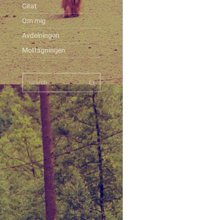
Citat
Om mig
Avdelningen
Mottagningen