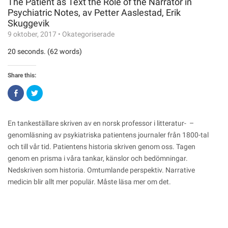
The Patient as Text the Role of the Narrator in
Psychiatric Notes, av Petter Aaslestad, Erik
Skuggevik
9 oktober, 2017
•
Okategoriserade
20 seconds. (62 words)
Share this:
Click
Click
to
to
share
share
on
on
Facebook
Twitter
(Opens
(Opens
En tankeställare skriven av en norsk professor i litteratur- –
in
in
new
new
genomläsning av psykiatriska patientens journaler från 1800-tal
window)
window)
och till vår tid. Patientens historia skriven genom oss. Tagen
genom en prisma i våra tankar, känslor och bedömningar.
Nedskriven som historia. Omtumlande perspektiv. Narrative
medicin blir allt mer populär. Måste läsa mer om det.