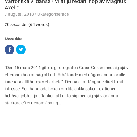
Varför ska vi dansa? Vi är ju redan ihop av Magnus
Axelid
7 augusti, 2018
•
Okategoriserade
20 seconds. (64 words)
Share this:
Click
Click
to
to
share
share
on
on
Facebook
Twitter
(Opens
(Opens
”Den 16 mars 2014 gifte sig fotografen Grace Gelder med sig själv
in
in
new
new
eftersom hon ansåg att ett förhållande med någon annan skulle
window)
window)
innebära alltför mycket arbete”. Denna citat fångade direkt mitt
intresse! Sen handlade boken om lite enkla saker: relationer
behöver jobb…. ja… Tanken att gifta sig med sig själv är ännu
starkare efter genomläsning…