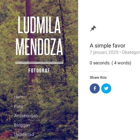
A simple favor
7 januari, 2025
•
Okategor
0 seconds. ( 4 words)
Share this:
Click
Click
to
to
share
share
Hem
on
on
Facebook
Twitter
Foto
(Opens
(Opens
in
in
new
new
Avdelningen
window)
window)
Bloggen
Uppdiktad