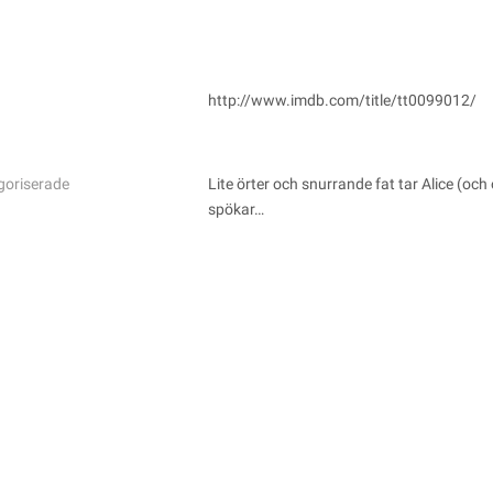
http://www.imdb.com/title/tt0099012/
goriserade
Lite örter och snurrande fat tar Alice (och
spökar…