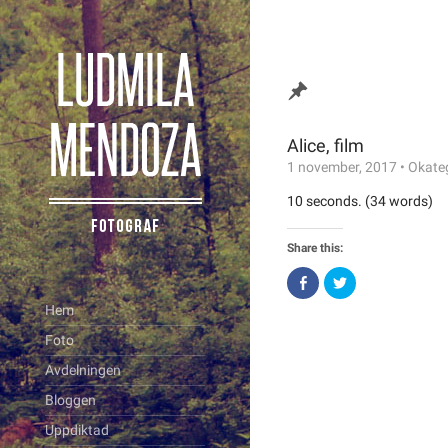
Alice, film
1 november, 2017
•
Okate
10 seconds. (34 words)
Share this:
Click
Click
to
to
share
share
Hem
on
on
Facebook
Twitter
Foto
(Opens
(Opens
in
in
new
new
Avdelningen
window)
window)
Bloggen
Uppdiktad