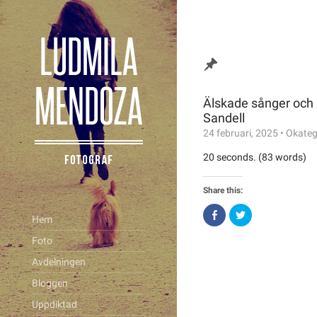
Älskade sånger och 
Sandell
24 februari, 2025
•
Okateg
20 seconds. (83 words)
Share this:
Click
Click
Hem
to
to
share
share
on
on
Foto
Facebook
Twitter
(Opens
(Opens
Avdelningen
in
in
new
new
window)
window)
Bloggen
Uppdiktad