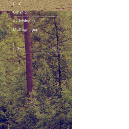
Citat
Om mig
Avdelningen
Mottagningen