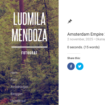
Amsterdam Empire
2 november, 2025
•
Okate
0 seconds. (15 words)
Share this:
Click
Click
to
to
share
share
Hem
on
on
Facebook
Twitter
Foto
(Opens
(Opens
in
in
new
new
Avdelningen
window)
window)
Bloggen
Uppdiktad