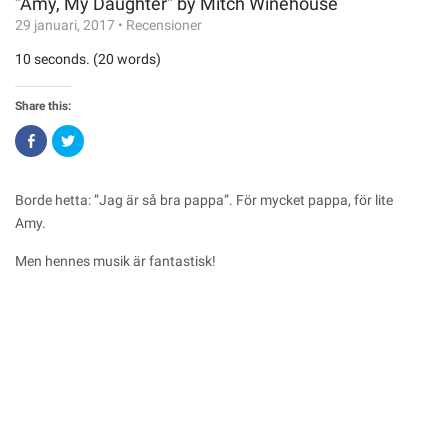
”Amy, My Daughter” by Mitch Winehouse
29 januari, 2017
•
Recensioner
10 seconds. (20 words)
Share this:
Click
Click
to
to
share
share
on
on
Facebook
Twitter
(Opens
(Opens
Borde hetta: ”Jag är så bra pappa”. För mycket pappa, för lite
in
in
new
new
Amy.
window)
window)
Men hennes musik är fantastisk!