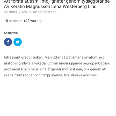
Att förstå autism : möjligheter genom tydliggörande
Av Kerstin Magnusson Lena Westerberg Lind
25 mars, 2025
•
Okategoriserade
10 seconds. (42 words)
Share this:
Click
Click
to
to
share
share
on
on
Facebook
Twitter
(Opens
(Opens
Intressant grepp i boken. Man tittar på patientens symtom, exp
in
in
new
new
ätstörning eller självskada, utifrån underliggande neuropsykiatrisk
window)
window)
problematik och riktar sina åtgärder mot just den, bl a genom att
skapa förutsägbar och trygg leverne. Bra kliniska exempel!