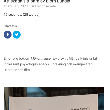
Att skada sitt barn av Björn Lundin
4 februari, 2023
•
Okategoriserade
10 seconds. (25 words)
Share this:
Click
Click
to
to
share
share
on
on
Facebook
Twitter
(Opens
(Opens
in
in
new
new
window)
window)
En otrolig bok om
Münchhausen by proxy
. Många Kliniska fall.
Intressant psykologisk analys. Forskning och exempel från
litteratur och film!