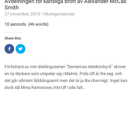
Avdelningen för känsliga brott av Alexander McCall
Smith
27 november, 2019
•
Okategoriserade
10 seconds. (46 words)
Share this:
Click
Click
to
to
share
share
on
on
Facebook
Twitter
(Opens
(Opens
Författare av min älsklingsserien ”Damernas detektivbyrå” skriver
in
in
new
new
en ny deckare som utspelar sig i Malmö. Polis Ulf är lite seg och
window)
window)
det går allmänt låååångsamt men det är ju lite charmigt. Inget kan
dock slå Mma Ramotswe, inte Ulf i alla fall…