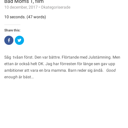
Bad Moms 1, film
10 december, 2017
•
Okategoriserade
10 seconds. (47 words)
Share this:
Click
Click
to
to
share
share
on
on
Facebook
Twitter
(Opens
(Opens
Såg tvåan först. Den var bättre. Flörtande med Julstämning. Men
in
in
new
new
ettan är också helt OK. Jag har förresten för länge sen gav upp
window)
window)
ambitioner att vara en bra mamma. Barn reder sig ändå.
Good
enough
är bäst…