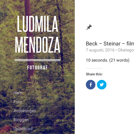
Beck – Steinar – fil
7 augusti, 2016
•
Okatego
10 seconds. (21 words)
Share this:
Click
Click
to
to
share
share
Hem
on
on
Facebook
Twitter
Foto
(Opens
(Opens
in
in
new
new
Avdelningen
window)
window)
Bloggen
Uppdiktad