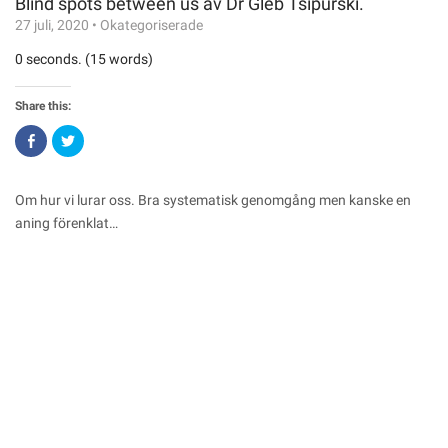
Blind spots between us av Dr Gleb Tsipurski.
27 juli, 2020
•
Okategoriserade
0 seconds. (15 words)
Share this:
Click
Click
to
to
share
share
on
on
Facebook
Twitter
(Opens
(Opens
Om hur vi lurar oss. Bra systematisk genomgång men kanske en
in
in
new
new
аning förenklat…
window)
window)