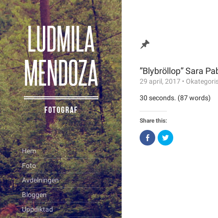
”Blybröllop” Sara Pa
29 april, 2017
•
Okategori
30 seconds. (87 words)
Share this:
Click
Click
to
to
share
share
Hem
on
on
Facebook
Twitter
Foto
(Opens
(Opens
in
in
new
new
Avdelningen
window)
window)
Bloggen
Uppdiktad