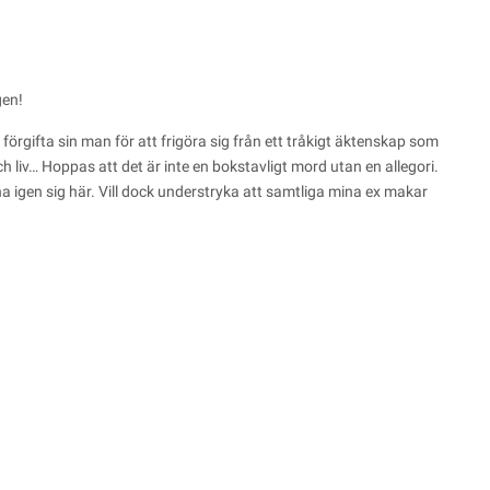
gen!
örgifta sin man för att frigöra sig från ett tråkigt äktenskap som
ch liv… Hoppas att det är inte en bokstavligt mord utan en allegori.
igen sig här. Vill dock understryka att samtliga mina ex makar