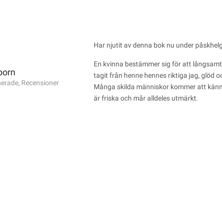
Har njutit av denna bok nu under påskhel
En kvinna bestämmer sig för att långsamt f
born
tagit från henne hennes riktiga jag, glöd o
serade
,
Recensioner
Många skilda människor kommer att känna 
är friska och mår alldeles utmärkt.