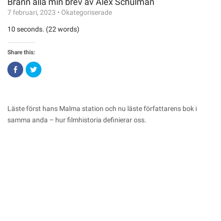
Bränn alla min brev av Alex Schulman
7 februari, 2023
•
Okategoriserade
10 seconds. (22 words)
Share this:
Click
Click
to
to
share
share
on
on
Facebook
Twitter
(Opens
(Opens
in
in
Läste först hans Malma station och nu läste författarens bok i
new
new
window)
window)
samma anda – hur filmhistoria definierar oss.