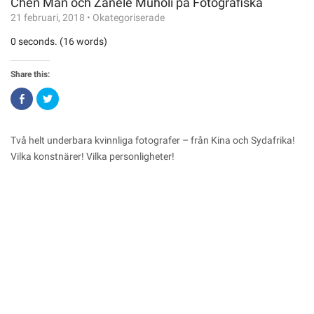
Chen Man och Zanele Muholi på Fotografiska
21 februari, 2018
•
Okategoriserade
0 seconds. (16 words)
Share this:
Click
Click
to
to
share
share
on
on
Facebook
Twitter
(Opens
(Opens
Två helt underbara kvinnliga fotografer – från Kina och Sydafrika!
in
in
new
new
Vilka konstnärer! Vilka personligheter!
window)
window)