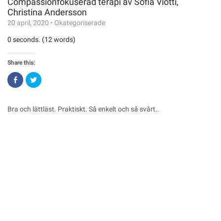
Compassionfokuserad terapi av Sofia Viotti,
Christina Andersson
20 april, 2020
•
Okategoriserade
0 seconds. (12 words)
Share this:
Click
Click
to
to
share
share
on
on
Facebook
Twitter
(Opens
(Opens
Bra och lättläst. Praktiskt. Så enkelt och så svårt..
in
in
new
new
window)
window)