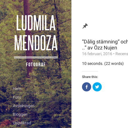
”Dålig stämning” oc
..” av Özz Nujen
16 februari, 2016
•
Recens
10 seconds. (22 words)
Share this:
Click
Click
Hem
to
to
share
share
on
on
Foto
Facebook
Twitter
(Opens
(Opens
Avdelningen
in
in
new
new
window)
window)
Bloggen
Uppdiktad