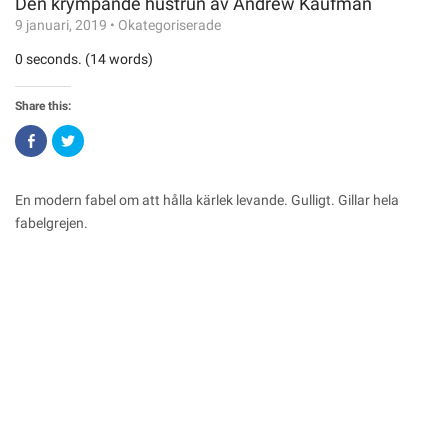
Den krympande hustrun av Andrew Kaufman
9 januari, 2019
•
Okategoriserade
0 seconds. (14 words)
Share this:
Click
Click
to
to
share
share
on
on
Facebook
Twitter
(Opens
(Opens
En modern fabel om att hålla kärlek levande. Gulligt. Gillar hela
in
in
new
new
fabelgrejen.
window)
window)