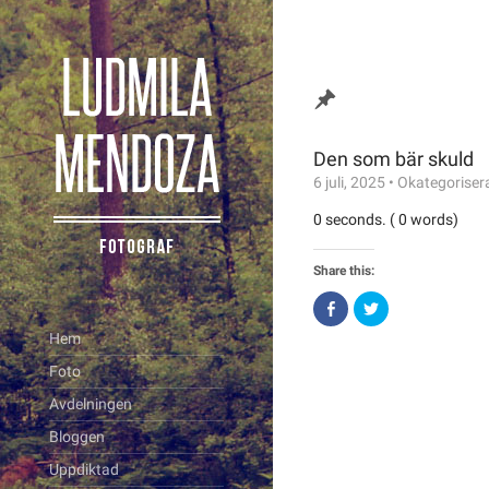
Den som bär skuld
6 juli, 2025
•
Okategoriser
0 seconds. ( 0 words)
Share this:
Click
Click
to
to
share
share
Hem
on
on
Facebook
Twitter
Foto
(Opens
(Opens
in
in
new
new
Avdelningen
window)
window)
Bloggen
Uppdiktad