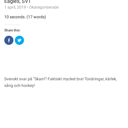
Eagles, SVT
1 april, 2019
•
Okategoriserade
10 seconds. (17 words)
Share this:
Click
Click
to
to
share
share
on
on
Facebook
Twitter
(Opens
(Opens
in
in
new
new
window)
window)
Svenskt svar på ”Skam”! Faktiskt mycket bra! Tonåringar, kärlek,
sång och hockey!