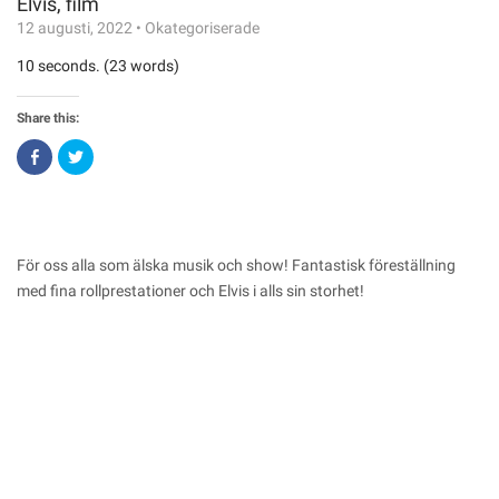
Elvis, film
12 augusti, 2022
•
Okategoriserade
10 seconds. (23 words)
Share this:
Click
Click
to
to
share
share
on
on
Facebook
Twitter
(Opens
(Opens
in
in
new
new
window)
window)
För oss alla som älska musik och show! Fantastisk föreställning
med fina rollprestationer och Elvis i alls sin storhet!