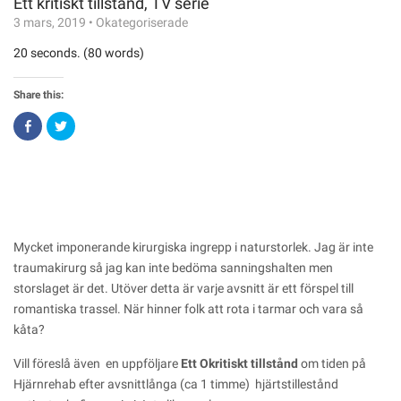
Ett kritiskt tillstånd, TV serie
3 mars, 2019
•
Okategoriserade
20 seconds. (80 words)
Share this:
Click
Click
to
to
share
share
on
on
Facebook
Twitter
(Opens
(Opens
in
in
new
new
window)
window)
Mycket imponerande kirurgiska ingrepp i naturstorlek. Jag är inte
traumakirurg så jag kan inte bedöma sanningshalten men
storslaget är det. Utöver detta är varje avsnitt är ett förspel till
romantiska trassel. När hinner folk att rota i tarmar och vara så
kåta?
Vill föreslå även en uppföljare
Ett Okritiskt tillstånd
om tiden på
Hjärnrehab efter avsnittlånga (ca 1 timme) hjärtstillestånd