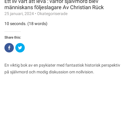
Ett liv värt att leva : varför självmord blev
människans följeslagare Av Christian Rück
25 januari, 2024
•
Okategoriserade
10 seconds. (18 words)
Share this:
Click
Click
to
to
share
share
on
on
Facebook
Twitter
(Opens
(Opens
En viktig bok av en psykiater med fantastisk historisk perspektiv
in
in
new
new
på självmord och modig diskussion om nollvision.
window)
window)