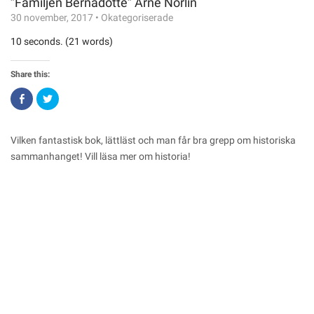
”Familjen Bernadotte” Arne Norlin
30 november, 2017
•
Okategoriserade
10 seconds. (21 words)
Share this:
Click
Click
to
to
share
share
on
on
Facebook
Twitter
(Opens
(Opens
Vilken fantastisk bok, lättläst och man får bra grepp om historiska
in
in
new
new
sammanhanget! Vill läsa mer om historia!
window)
window)