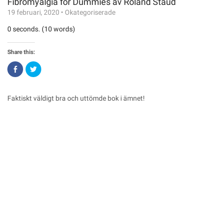
Fibromyalgia for Dummies av Roland Staud
19 februari, 2020
•
Okategoriserade
0 seconds. (10 words)
Share this:
Click
Click
to
to
share
share
on
on
Facebook
Twitter
(Opens
(Opens
Faktiskt väldigt bra och uttömde bok i ämnet!
in
in
new
new
window)
window)