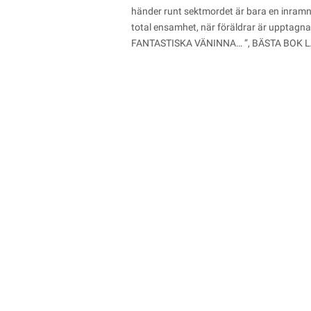
händer runt sektmordet är bara en inramni
total ensamhet, när föräldrar är uppta
FANTASTISKA VÄNINNA… ”, BÄSTA BOK L