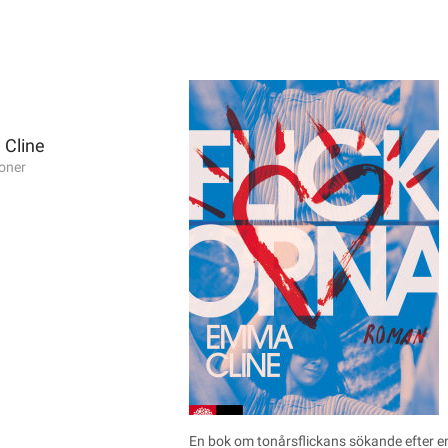
 Cline
oner
En bok om tonårsflickans sökande efter en 