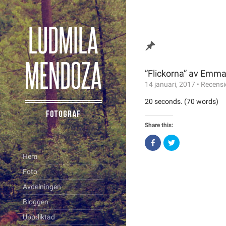
”Flickorna” av Emma
14 januari, 2017
•
Recensi
20 seconds. (70 words)
Share this:
Click
Click
to
to
share
share
Hem
on
on
Facebook
Twitter
Foto
(Opens
(Opens
in
in
new
new
Avdelningen
window)
window)
Bloggen
Uppdiktad