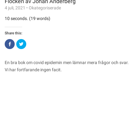
Flocken av Johan Anderberg
4 juli, 2021
•
Okategoriserade
10 seconds. (19 words)
Share this:
Click
Click
to
to
share
share
on
on
Facebook
Twitter
(Opens
(Opens
En bra bok om covid epidemin men lämnar mera frågor och svar.
in
in
new
new
Vi har fortfarande ingen facit.
window)
window)