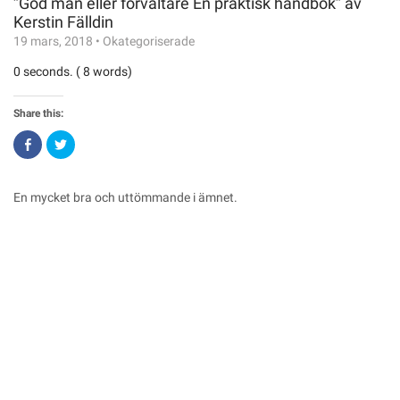
”God man eller förvaltare En praktisk handbok” av
Kerstin Fälldin
19 mars, 2018
•
Okategoriserade
0 seconds. ( 8 words)
Share this:
Click
Click
to
to
share
share
on
on
Facebook
Twitter
(Opens
(Opens
En mycket bra och uttömmande i ämnet.
in
in
new
new
window)
window)