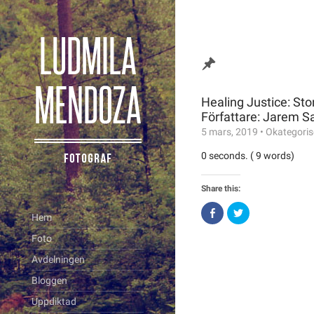
Healing Justice: St
Författare: Jarem 
5 mars, 2019
•
Okategoris
0 seconds. ( 9 words)
Share this:
Click
Click
Hem
to
to
share
share
on
on
Foto
Facebook
Twitter
(Opens
(Opens
Avdelningen
in
in
new
new
window)
window)
Bloggen
Uppdiktad