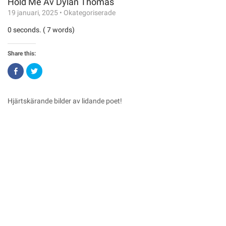
Hold Me Av Dylan Thomas
19 januari, 2025
•
Okategoriserade
0 seconds. ( 7 words)
Share this:
Click
Click
to
to
share
share
on
on
Facebook
Twitter
(Opens
(Opens
Hjärtskärande bilder av lidande poet!
in
in
new
new
window)
window)