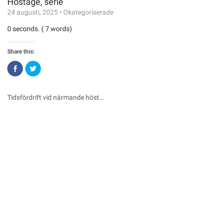
Hostage, serie
24 augusti, 2025
•
Okategoriserade
0 seconds. ( 7 words)
Share this:
Click
Click
to
to
share
share
on
on
Facebook
Twitter
(Opens
(Opens
Tidsfördrift vid närmande höst…
in
in
new
new
window)
window)