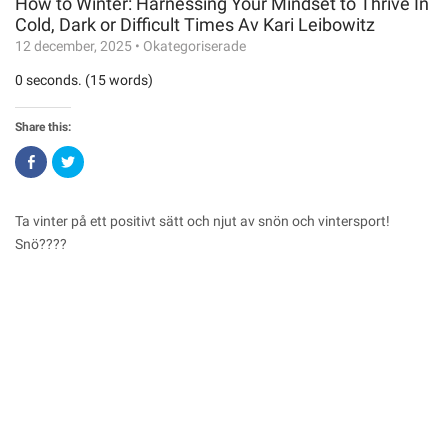
How to Winter: Harnessing Your Mindset to Thrive In
Cold, Dark or Difficult Times Av Kari Leibowitz
12 december, 2025
•
Okategoriserade
0 seconds. (15 words)
Share this:
Click
Click
to
to
share
share
on
on
Facebook
Twitter
(Opens
(Opens
Ta vinter på ett positivt sätt och njut av snön och vintersport!
in
in
new
new
Snö????
window)
window)