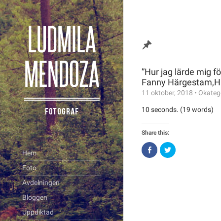
”Hur jag lärde mig fö
Fanny Härgestam,H
11 oktober, 2018
•
Okateg
10 seconds. (19 words)
Share this:
Click
Click
Hem
to
to
share
share
on
on
Foto
Facebook
Twitter
(Opens
(Opens
Avdelningen
in
in
new
new
window)
window)
Bloggen
Uppdiktad