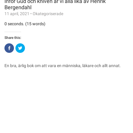
Inför Gud och kniven är vi alla lika av Henrik
Bergendahl
11 april, 2021
•
Okategoriserade
0 seconds. (15 words)
Share this:
Click
Click
to
to
share
share
on
on
Facebook
Twitter
(Opens
(Opens
En bra, ärlig bok om att vara en människa, läkare och allt annat.
in
in
new
new
window)
window)