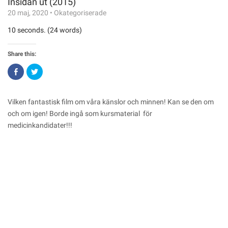
Insidan ut (2015)
20 maj, 2020
•
Okategoriserade
10 seconds. (24 words)
Share this:
Click
Click
to
to
share
share
on
on
Facebook
Twitter
(Opens
(Opens
Vilken fantastisk film om våra känslor och minnen! Kan se den om
in
in
new
new
och om igen! Borde ingå som kursmaterial för
window)
window)
medicinkandidater!!!