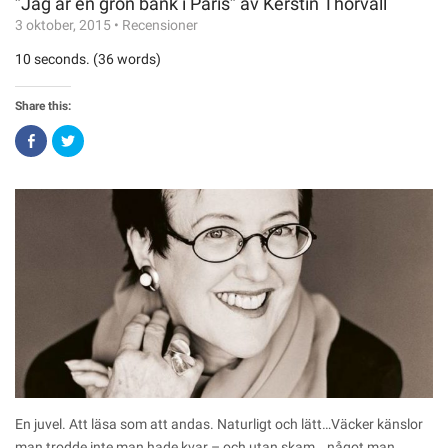
”Jag är en grön bänk i Paris” av Kerstin Thorvall
3 oktober, 2015
•
Recensioner
10 seconds. (36 words)
Share this:
Click
Click
to
to
share
share
on
on
Facebook
Twitter
(Opens
(Opens
in
in
new
new
window)
window)
En juvel. Att läsa som att andas. Naturligt och lätt…Väcker känslor
man trodde inte man hade kvar – och utan skam… något man