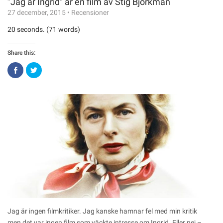
”Jag är Ingrid” är en film av Stig Björkman
27 december, 2015
•
Recensioner
20 seconds. (71 words)
Share this:
Click
Click
to
to
share
share
on
on
Facebook
Twitter
(Opens
(Opens
in
in
new
new
window)
window)
Jag är ingen filmkritiker. Jag kanske hamnar fel med min kritik
men det var ingen film som väckte intresse om Ingrid. Eller nej –