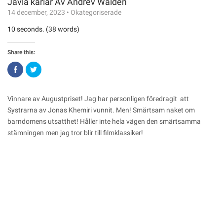
Jävla karlar Av Andrev Walden
14 december, 2023
•
Okategoriserade
10 seconds. (38 words)
Share this:
Click
Click
to
to
share
share
on
on
Facebook
Twitter
(Opens
(Opens
Vinnare av Augustpriset! Jag har personligen föredragit att
in
in
new
new
Systrarna av Jonas Khemiri vunnit. Men! Smärtsam naket om
window)
window)
barndomens utsatthet! Håller inte hela vägen den smärtsamma
stämningen men jag tror blir till filmklassiker!