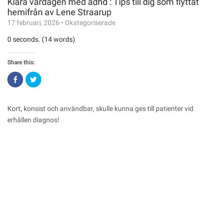
Klara vardagen med adhd : Tips till dig som flyttat
hemifrån av Lene Straarup
17 februari, 2026
•
Okategoriserade
0 seconds. (14 words)
Share this:
Click
Click
to
to
share
share
on
on
Facebook
Twitter
(Opens
(Opens
Kort, konsist och användbar, skulle kunna ges till patienter vid
in
in
new
new
erhållen diagnos!
window)
window)