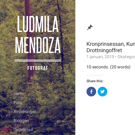
Kronprinsessan, Ku
Drottningoffret
1 januari, 2019
•
Okategor
10 seconds. (20 words)
Share this:
Click
Click
Hem
to
to
share
share
on
on
Foto
Facebook
Twitter
(Opens
(Opens
Avdelningen
in
in
new
new
window)
window)
Bloggen
Uppdiktad