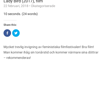
Lady Bird (2017), film
22 februari, 2018
•
Okategoriserade
10 seconds. (24 words)
Share this:
Click
Click
to
to
share
share
on
on
Facebook
Twitter
(Opens
(Opens
Mycket trevlig invigning av feministiska filmfestivalen! Bra film!
in
in
new
new
Man kommer ihåg sin tonårstid och kommer närmare sina döttrar
window)
window)
– rekommenderas!